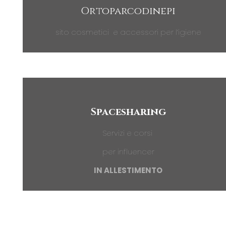
Ortoparcodinepi
sito cosmetici e accessori per l’igiene
Spacesharing
Servizi e corsi
per influencer
IN ALLESTIMENTO