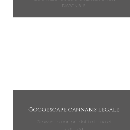
DISPONIBILE
Gogoescape cannabis legale
Growshop con prodotti a base di
canapa