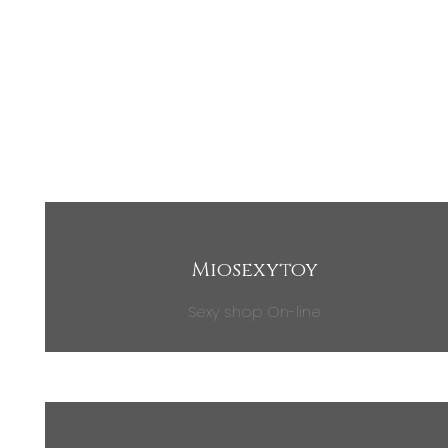
Miosexytoy
Sexy shop On-line