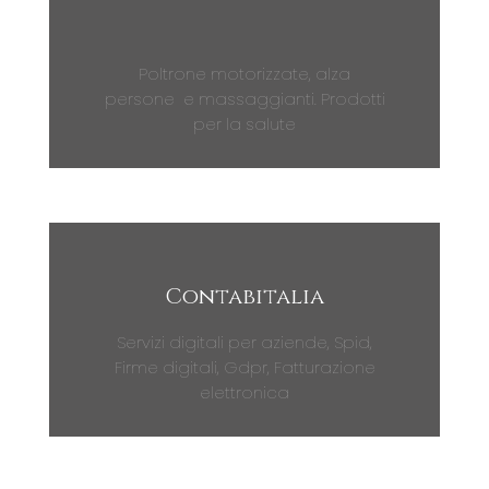
Poltrone motorizzate, alza
persone e massaggianti. Prodotti
per la salute
Contabitalia
Servizi digitali per aziende, Spid,
Firme digitali, Gdpr, Fatturazione
elettronica