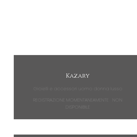
Kazary
Gioielli e accessori uomo donna lusso
REGISTRAZIONE MOMENTANEAMENTE
NON
DISPONIBILE