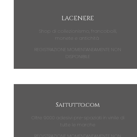
LACENERE
Shop di collezionismo, francobolli,
monete e antichità
REGISTRAZIONE MOMENTANEAMENTE NON
DISPONIBILE
Saitutto.com
Oltre 9000 adesivi pre-spaziati in vinile di
tutte le marche
REGISTRAZIONE MOMENTANEAMENTE NON