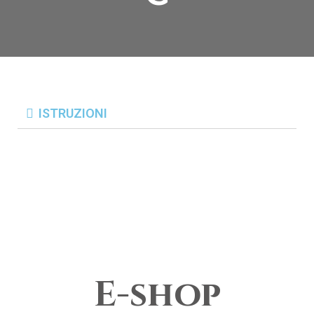
ISTRUZIONI
Gioielli e accessori uomo donna lusso
REGISTRAZIONI
NON DISPONIBILI
E-shop