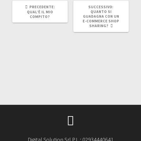
ARTICOLO
ARTICOLO
PRECEDENTE:
SUCCESSIVO:
PRECEDENTE:
SUCCESSIVO:
QUANTO SI
QUAL’È IL MIO
GUADAGNA CON UN
COMPITO?
E-COMMERCE SHOP
SHARING?
Digital Solution Srl P.I. : 02934440641