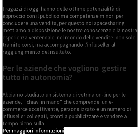
I ragazzi di oggi hanno delle ottime potenzialità di
approccio con il pubblico ma competenze minori per
concludere una vendita, per questo noi spacesharing
mettiamo a disposizione le nostre conoscenze e la nostra
esperienza ventennale nel mondo delle vendite, non solo
tramite corsi, ma accompagnando l’influseller al
raggiungimento del risultato.
Per le aziende che vogliono gestire
tutto in autonomia?
Abbiamo studiato un sistema di vetrina on-line per le
aziende, “chiavi in mano” che comprende: un e-
commerce accattivante, personalizzato e un numero di
influseller collegati, pronti a pubblicizzare e vendere a
tempo pieno sulla
Per maggiori informazioni