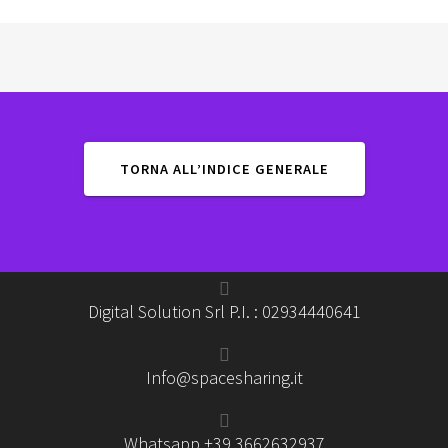
TORNA ALL’INDICE GENERALE
Digital Solution Srl P.I. : 02934440641
Info@spacesharing.it
Whatsapp +39 3662632937