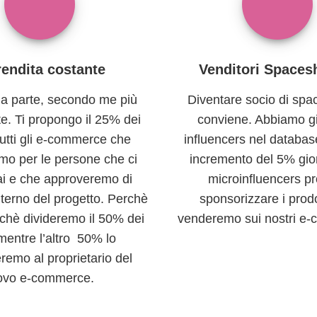
rendita costante
Venditori Spaces
la parte, secondo me più
Diventare socio di spa
te. Ti propongo il 25% dei
conviene. Abbiamo g
 tutti gli e-commerce che
influencers nel databa
mo per le persone che ci
incremento del 5% gio
ai e che approveremo di
microinfluencers pr
interno del progetto. Perchè
sponsorizzare i prodo
chè divideremo il 50% dei
venderemo sui nostri e
 mentre l’altro 50% lo
remo al proprietario del
ovo e-commerce.