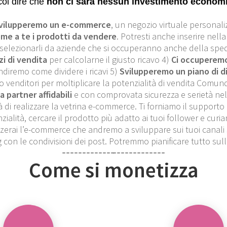
col dire che
non ci sarà nessun investimento economi
vilupperemo un e-commerce
, un negozio virtuale personali
me a te i prodotti da vendere
. Potresti anche inserire nella
elezionarli da aziende che si occuperanno anche della spedi
i di vendita
per calcolarne il giusto ricavo 4)
Ci occuperemo 
ndiremo come dividere i ricavi 5)
Svilupperemo un piano di d
 venditori per moltiplicare la potenzialità di vendita Comu
a partner affidabili
e con comprovata sicurezza e serietà nell
 di realizzare la vetrina e-commerce. Ti forniamo il supporto p
zialità, cercare il prodotto più adatto ai tuoi follower e curi
zerai l’e-commerce che andremo a sviluppare sui tuoi canali 
on le condivisioni dei post. Potremmo pianificare tutto sul
Come si monetizza