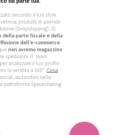
co da parte tua
.
zzato secondo il tuo style
 vetrina, prodotti di aziende
zione (Dropshipping). 3)
della parte fiscale e della
iffusione dell’e-commerce
nque
non avremo magazzino
e spedizioni. Il team
er analizzare il tuo profilo
amo la vendita a 360°.
Cosa
social, aiutandoci nelle
la piattaforma Spacesharing