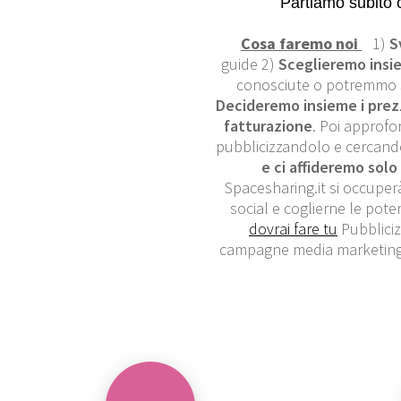
Partiamo subito 
Cosa faremo noi
1)
S
guide 2)
Sceglieremo insie
conosciute o potremmo s
Decideremo insieme i prezz
fatturazione
. Poi approfo
pubblicizzandolo e cercando
e ci affideremo solo 
Spacesharing.it si occuperà
social e coglierne le poten
dovrai fare tu
Pubbliciz
campagne media marketing c