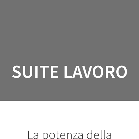
Salta
al
contenuto
SUITE LAVORO
La potenza della