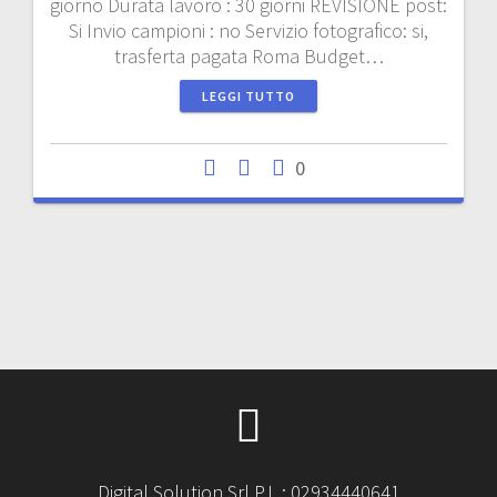
giorno Durata lavoro : 30 giorni REVISIONE post:
Si Invio campioni : no Servizio fotografico: si,
trasferta pagata Roma Budget…
LEGGI TUTTO
0
Digital Solution Srl P.I. : 02934440641