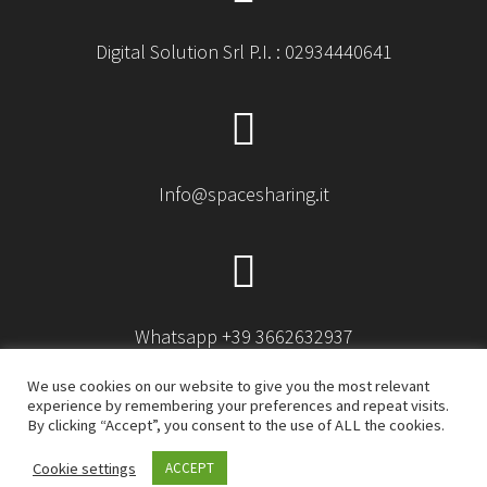
Digital Solution Srl P.I. : 02934440641
Info@spacesharing.it
Whatsapp +39 3662632937
We use cookies on our website to give you the most relevant
experience by remembering your preferences and repeat visits.
By clicking “Accept”, you consent to the use of ALL the cookies.
© 2026 Space sharing. Built using WordPress and
Cookie settings
ACCEPT
OnePage Express Theme
.