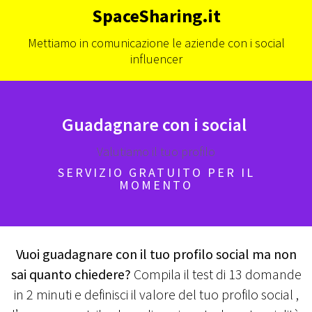
Salta
SpaceSharing.it
al
contenuto
Mettiamo in comunicazione le aziende con i social
influencer
Guadagnare con i social
Valutiamo il tuo profilo
SERVIZIO GRATUITO PER IL
MOMENTO
Vuoi guadagnare con il tuo profilo social ma non
sai quanto chiedere?
Compila il test di 13 domande
in 2 minuti e definisci il valore del tuo profilo social ,