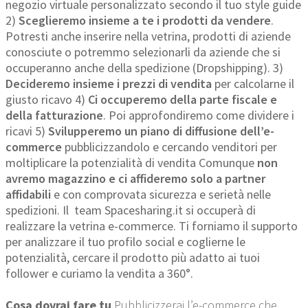
negozio virtuale personalizzato secondo il tuo style guide
2)
Sceglieremo insieme a te i prodotti da vendere
.
Potresti anche inserire nella vetrina, prodotti di aziende
conosciute o potremmo selezionarli da aziende che si
occuperanno anche della spedizione (Dropshipping). 3)
Decideremo insieme i prezzi di vendita
per calcolarne il
giusto ricavo 4)
Ci occuperemo della parte fiscale e
della fatturazione
. Poi approfondiremo come dividere i
ricavi 5)
Svilupperemo un piano di diffusione dell’e-
commerce
pubblicizzandolo e cercando venditori per
moltiplicare la potenzialità di vendita Comunque
non
avremo magazzino e ci affideremo solo a partner
affidabili
e con comprovata sicurezza e serietà nelle
spedizioni. Il team Spacesharing.it si occuperà di
realizzare la vetrina e-commerce. Ti forniamo il supporto
per analizzare il tuo profilo social e coglierne le
potenzialità, cercare il prodotto più adatto ai tuoi
follower e curiamo la vendita a 360°.
Cosa dovrai fare tu
Pubblicizzerai l’e-commerce che