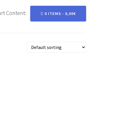
rt Content:
0 ITEMS -
0,00
€