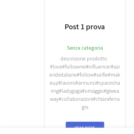
Post 1 prova
Senza categoria
descrizione prodotto
#love#followme#influencer#azi
endeitaliane#follow#selfie#mak
eup#lavoro#annunci#spacesha
ring#ladygaga#omaggio#giwea
way#collaborazioni#chiaraferra
gni
READ MORE