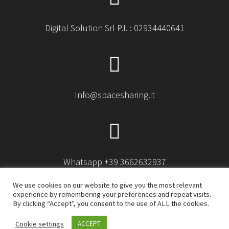
Digital Solution Srl P.I. : 02934440641
Info@spacesharing.it
Whatsapp +39 3662632937
We use cookies on our website to give you the most relevant
experience by remembering your preferences and repeat visits.
By clicking “Accept”, you consent to the use of ALL the cookies.
© 2026 Space sharing. Built using WordPress and
Cookie settings
ACCEPT