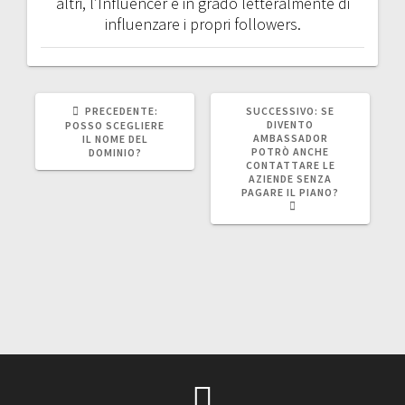
altri, l’Influencer è in grado letteralmente di
influenzare i propri followers.
ARTICOLO
ARTICOLO
PRECEDENTE:
SUCCESSIVO:
SE
PRECEDENTE:
SUCCESSIVO:
DIVENTO
POSSO SCEGLIERE
AMBASSADOR
IL NOME DEL
POTRÒ ANCHE
DOMINIO?
CONTATTARE LE
AZIENDE SENZA
PAGARE IL PIANO?