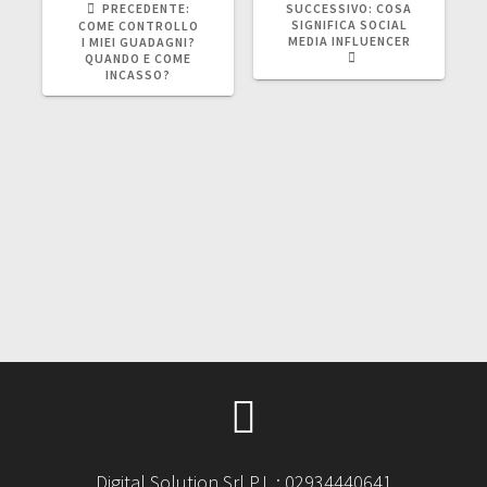
ARTICOLO
ARTICOLO
PRECEDENTE:
SUCCESSIVO:
COSA
PRECEDENTE:
SUCCESSIVO:
SIGNIFICA SOCIAL
COME CONTROLLO
MEDIA INFLUENCER
I MIEI GUADAGNI?
QUANDO E COME
INCASSO?
Digital Solution Srl P.I. : 02934440641