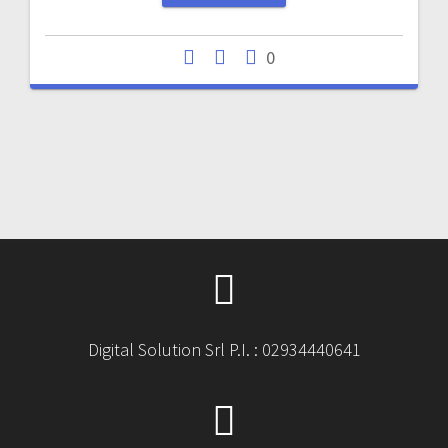
0
Digital Solution Srl P.I. : 02934440641